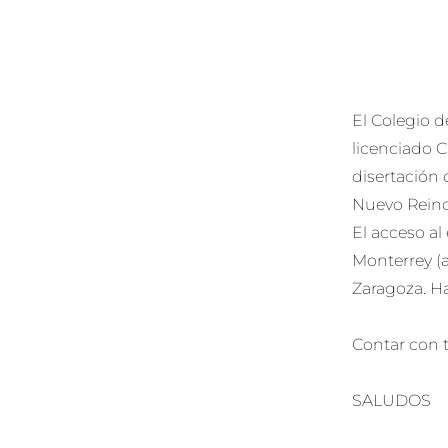
El Colegio d
licenciado C
disertación 
Nuevo Reino
El acceso al
Monterrey (a
Zaragoza. Ha
Contar con t
SALUDOS