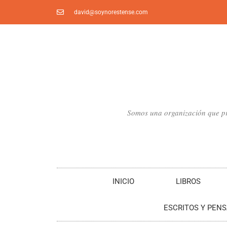
Ir
david@soynorestense.com
al
contenido
Somos una organización que pro
INICIO
LIBROS
ESCRITOS Y PEN