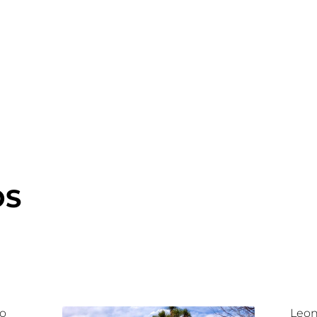
OS
lo
Leon