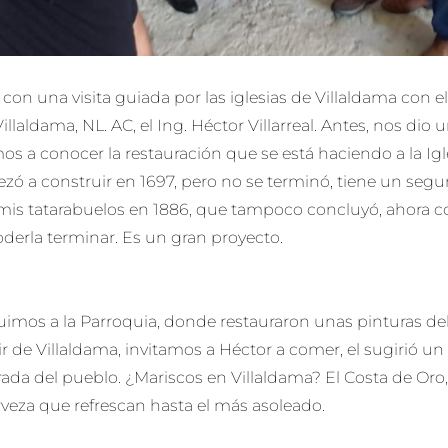
on una visita guiada por las iglesias de Villaldama con e
Villaldama, NL. AC, el Ing. Héctor Villarreal. Antes, nos di
os a conocer la restauración que se está haciendo a la Ig
zó a construir en 1697, pero no se terminó, tiene un seg
mis tatarabuelos en 1886, que tampoco concluyó, ahora co
derla terminar. Es un gran proyecto.
uimos a la Parroquia, donde restauraron unas pinturas del s
ir de Villaldama, invitamos a Héctor a comer, el sugirió u
trada del pueblo. ¿Mariscos en Villaldama? El Costa de O
rveza que refrescan hasta el más asoleado.