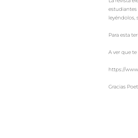
La revista e
estudiantes 
leyéndolos,
Para esta te
A ver que te
https://www
Gracias Poeta