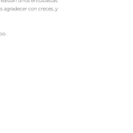
 realizan unos entusiastas
s agradecer con creces, y
bo.