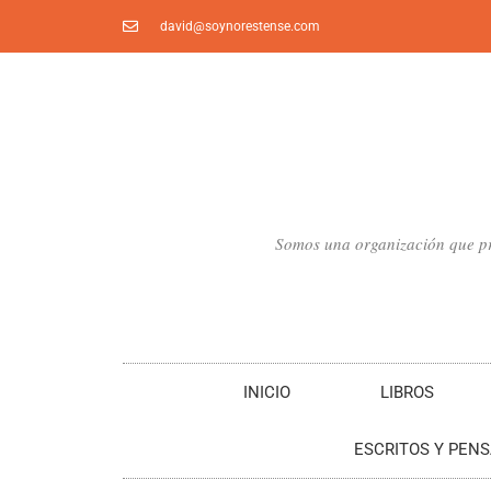
Ir
david@soynorestense.com
al
contenido
Somos una organización que pro
INICIO
LIBROS
ESCRITOS Y PEN