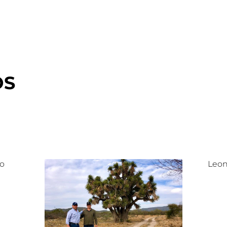
OS
lo
Leon