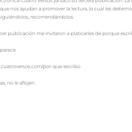
lectrónica Cuatro Versos ya sacó su tercera publicación. La
que nos ayudan a promover la lectura, lo cual les debemo
 siguiéndolos, recomendándolos.
rcer publicación me invitaron a platicarles de porque escri
 parece.
.cuatroversos.com/por-que-escribo
s, no le aflojen.