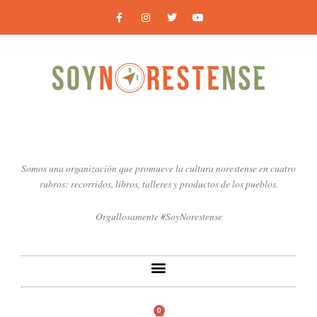
Ir
F
I
T
Y
a
n
w
o
al
c
s
i
u
contenido
e
t
t
t
b
a
t
u
o
g
e
b
o
r
r
e
k
a
-
m
f
Somos una organización que promueve la cultura norestense en cuatro
rubros: recorridos, libros, talleres y productos de los pueblos.
Orgullosamente #SoyNorestense
0
Carrito