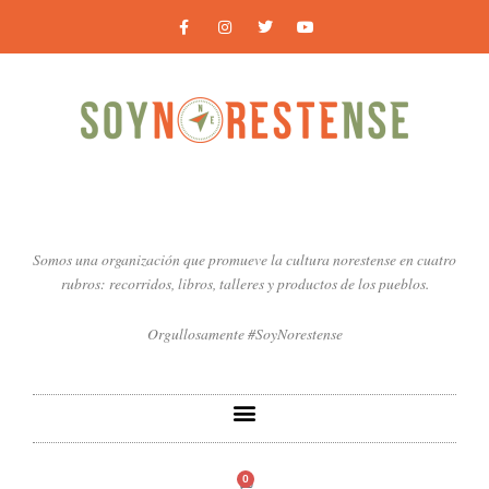
Ir
F
I
T
Y
a
n
w
o
al
c
s
i
u
contenido
e
t
t
t
b
a
t
u
o
g
e
b
o
r
r
e
k
a
-
m
f
Somos una organización que promueve la cultura norestense en cuatro
rubros: recorridos, libros, talleres y productos de los pueblos.
Orgullosamente #SoyNorestense
0
Carrito