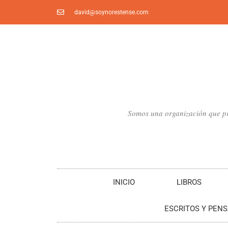
Ir
david@soynorestense.com
al
contenido
Somos una organización que pro
INICIO
LIBROS
ESCRITOS Y PEN