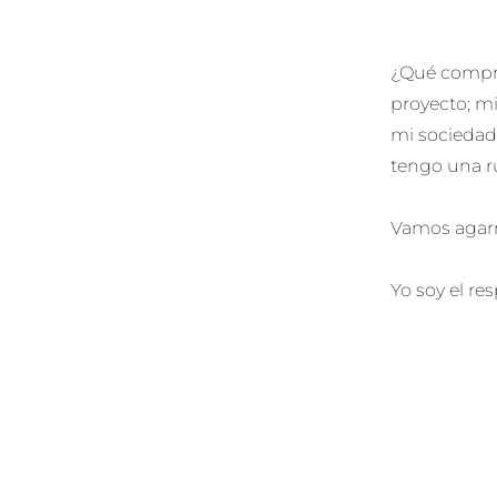
¿Qué compro
proyecto; mi
mi sociedad:
tengo una ru
Vamos agarr
Yo soy el re