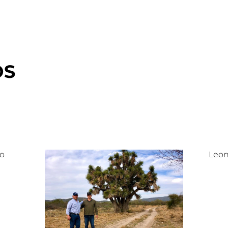
OS
lo
Leon