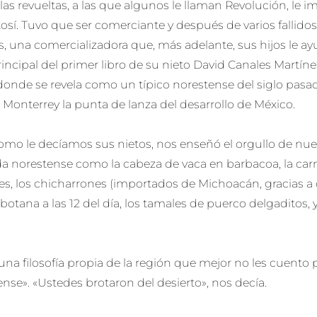
las revueltas, a las que algunos le llaman Revolución, le 
osí. Tuvo que ser comerciante y después de varios fallido
, una comercializadora que, más adelante, sus hijos le ayu
incipal del primer libro de su nieto David Canales Martíne
 donde se revela como un típico norestense del siglo pas
 Monterrey la punta de lanza del desarrollo de México.
mo le decíamos sus nietos, nos enseñó el orgullo de nuestr
a norestense como la cabeza de vaca en barbacoa, la carne 
res, los chicharrones (importados de Michoacán, gracias a
botana a las 12 del día, los tamales de puerco delgaditos,
a filosofía propia de la región que mejor no les cuento pa
nse». «Ustedes brotaron del desierto», nos decía.