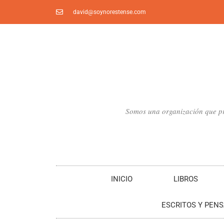
Ir
david@soynorestense.com
al
contenido
Somos una organización que pro
INICIO
LIBROS
ESCRITOS Y PEN