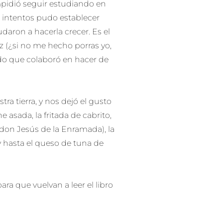
impidió seguir estudiando en
s intentos pudo establecer
daron a hacerla crecer. Es el
z (¿si no me hecho porras yo,
ado que colaboró en hacer de
a tierra, y nos dejó el gusto
asada, la fritada de cabrito,
 don Jesús de la Enramada), la
 y hasta el queso de tuna de
ra que vuelvan a leer el libro