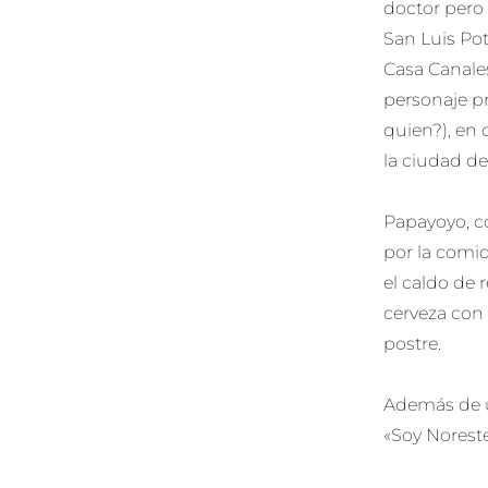
doctor pero 
San Luis Pot
Casa Canales
personaje pr
quien?), en
la ciudad de
Papayoyo, co
por la comid
el caldo de 
cerveza con 
postre.
Además de un
«Soy Noreste