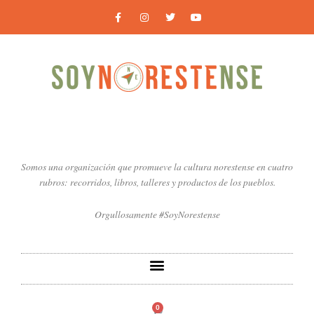
Ir
F
I
T
Y
a
n
w
o
al
c
s
i
u
contenido
e
t
t
t
b
a
t
u
o
g
e
b
o
r
r
e
k
a
-
m
f
Somos una organización que promueve la cultura norestense en cuatro
rubros: recorridos, libros, talleres y productos de los pueblos.
Orgullosamente #SoyNorestense
0
Carrito