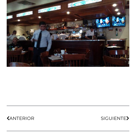
Ant
Sigu
ANTERIOR
SIGUIENTE