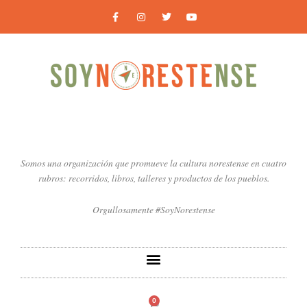
Ir
F
I
T
Y
a
n
w
o
al
c
s
i
u
contenido
e
t
t
t
b
a
t
u
o
g
e
b
o
r
r
e
k
a
-
m
f
Somos una organización que promueve la cultura norestense en cuatro
rubros: recorridos, libros, talleres y productos de los pueblos.
Orgullosamente #SoyNorestense
0
Carrito