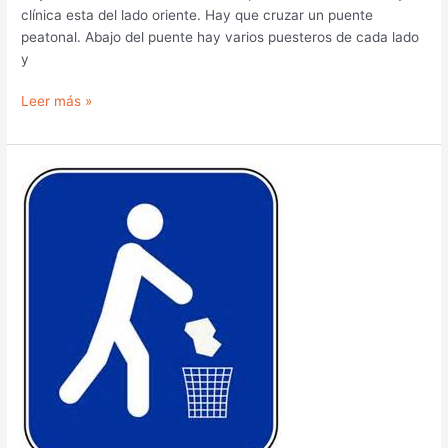
clínica esta del lado oriente. Hay que cruzar un puente
peatonal. Abajo del puente hay varios puesteros de cada lado
y
Leer más »
La
Basura
3.1
reducir
presentación