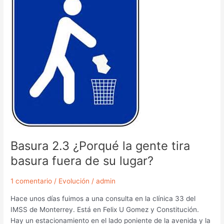
¿Porqué
la
gente
tira
basura
fuera
de
su
lugar?
Basura 2.3 ¿Porqué la gente tira
basura fuera de su lugar?
1 comentario
/
Evolución
/
admin
Hace unos días fuimos a una consulta en la clínica 33 del
IMSS de Monterrey. Está en Felix U Gomez y Constitución.
Hay un estacionamiento en el lado poniente de la avenida y la