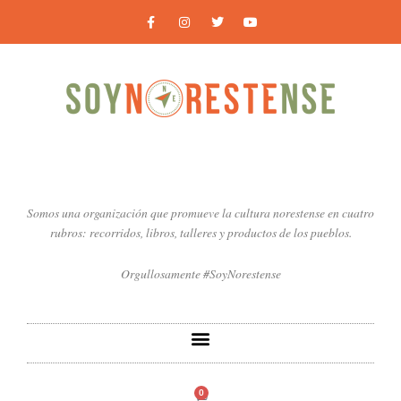
Ir
F
I
T
Y
a
n
w
o
al
c
s
i
u
contenido
e
t
t
t
b
a
t
u
o
g
e
b
o
r
r
e
k
a
-
m
f
Somos una organización que promueve la cultura norestense en cuatro
rubros: recorridos, libros, talleres y productos de los pueblos.
Orgullosamente #SoyNorestense
0
Carrito