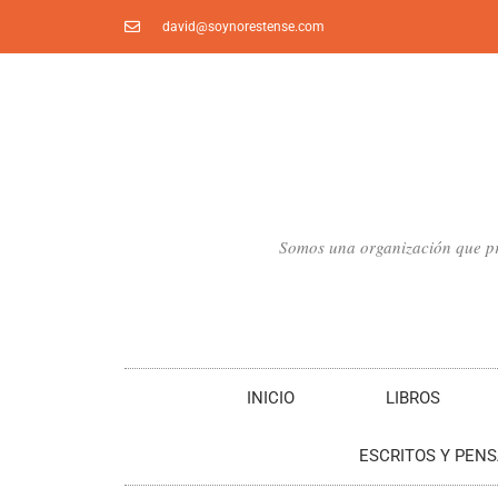
Ir
david@soynorestense.com
al
contenido
Somos una organización que pro
INICIO
LIBROS
ESCRITOS Y PEN