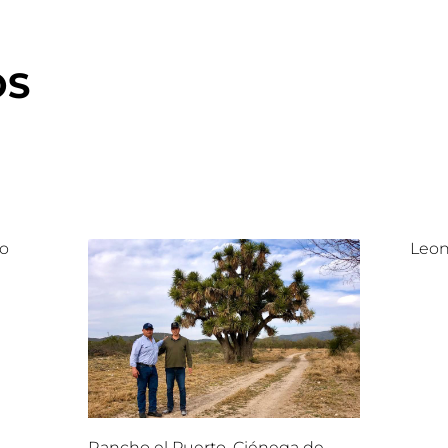
OS
lo
Leon
Rancho el Puerto, Ciénega de