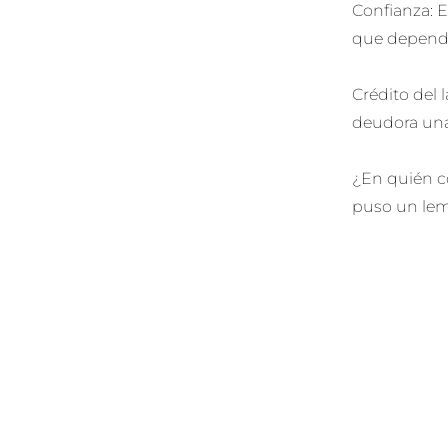
Confianza: E
que depende 
Crédito del 
deudora una
¿En quién c
puso un lema