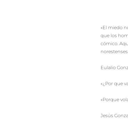
«El miedo n
que los homb
cómico. Aquí
norestenses
Eulalio Gonz
«¿Por que v
«Porque vol
Jesús Gonzal