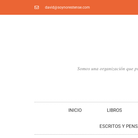
Ir
david@soynorestense.com
al
contenido
Somos una organización que pro
INICIO
LIBROS
ESCRITOS Y PEN