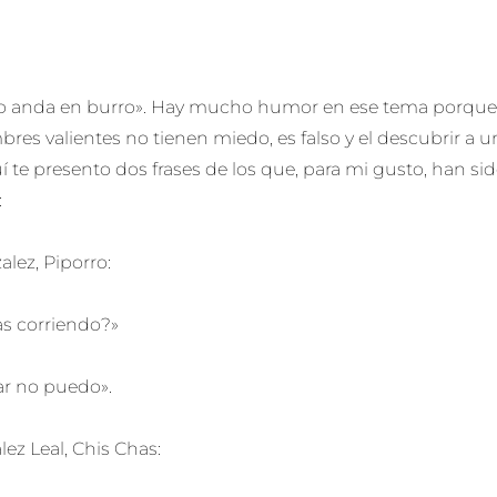
o anda en burro». Hay mucho humor en ese tema porque 
res valientes no tienen miedo, es falso y el descubrir a u
 te presento dos frases de los que, para mi gusto, han si
:
alez, Piporro:
as corriendo?»
ar no puedo».
ez Leal, Chis Chas: