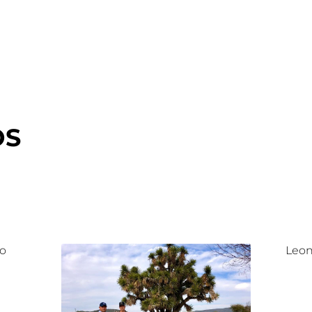
OS
lo
Leon