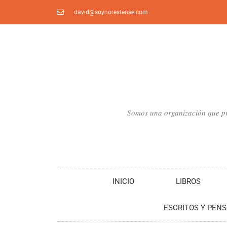
Ir
david@soynorestense.com
al
contenido
Somos una organización que pro
INICIO
LIBROS
ESCRITOS Y PEN