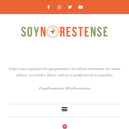
Ir
F
I
T
Y
a
n
w
o
al
c
s
i
u
contenido
e
t
t
t
b
a
t
u
o
g
e
b
o
r
r
e
k
a
-
m
f
Somos una organización que promueve la cultura norestense en cuatro
rubros: recorridos, libros, talleres y productos de los pueblos.
Orgullosamente #SoyNorestense
0
Carrito