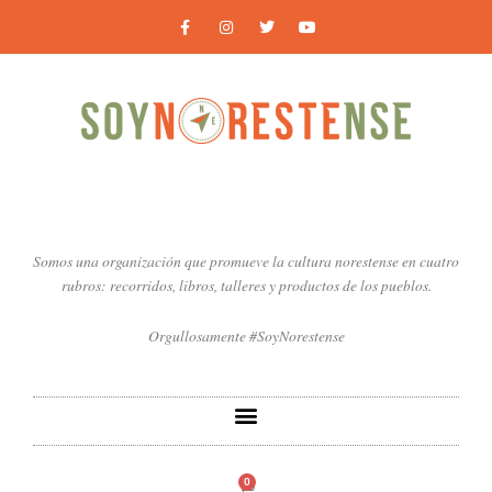
Ir
F
I
T
Y
a
n
w
o
al
c
s
i
u
contenido
e
t
t
t
b
a
t
u
o
g
e
b
o
r
r
e
k
a
-
m
f
Somos una organización que promueve la cultura norestense en cuatro
rubros: recorridos, libros, talleres y productos de los pueblos.
Orgullosamente #SoyNorestense
0
Carrito