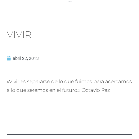
VIVIR
abril 22, 2013
«Vivir es separarse de lo que fuimos para acercarnos
a lo que seremos en el futuro.» Octavio Paz
Ant
Sigu