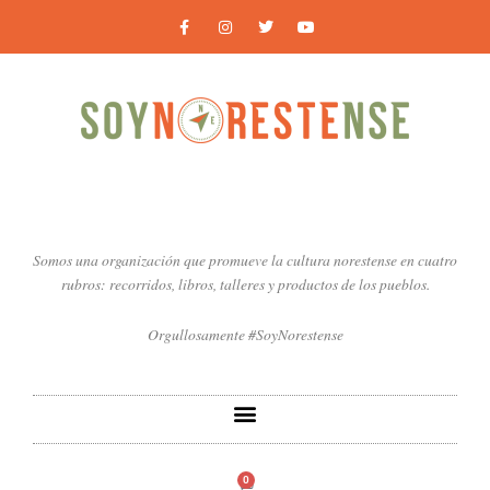
Ir
F
I
T
Y
a
n
w
o
al
c
s
i
u
contenido
e
t
t
t
b
a
t
u
o
g
e
b
o
r
r
e
k
a
-
m
f
Somos una organización que promueve la cultura norestense en cuatro
rubros: recorridos, libros, talleres y productos de los pueblos.
Orgullosamente #SoyNorestense
0
Carrito