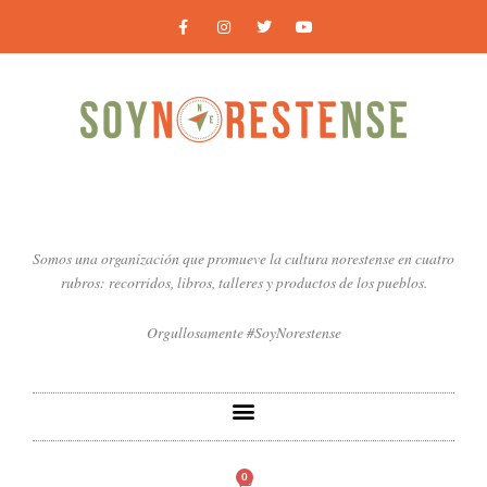
Ir
F
I
T
Y
a
n
w
o
al
c
s
i
u
contenido
e
t
t
t
b
a
t
u
o
g
e
b
o
r
r
e
k
a
-
m
f
Somos una organización que promueve la cultura norestense en cuatro
rubros: recorridos, libros, talleres y productos de los pueblos.
Orgullosamente #SoyNorestense
0
Carrito