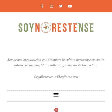
Ir
F
I
T
Y
a
n
w
o
al
c
s
i
u
contenido
e
t
t
t
b
a
t
u
o
g
e
b
o
r
r
e
k
a
-
m
f
Somos una organización que promueve la cultura norestense en cuatro
rubros: recorridos, libros, talleres y productos de los pueblos.
Orgullosamente #SoyNorestense
0
Carrito