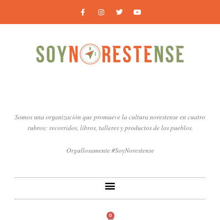
Ir
F
I
T
Y
a
n
w
o
al
c
s
i
u
contenido
e
t
t
t
b
a
t
u
o
g
e
b
o
r
r
e
k
a
-
m
f
Somos una organización que promueve la cultura norestense en cuatro
rubros: recorridos, libros, talleres y productos de los pueblos.
Orgullosamente #SoyNorestense
0
Carrito