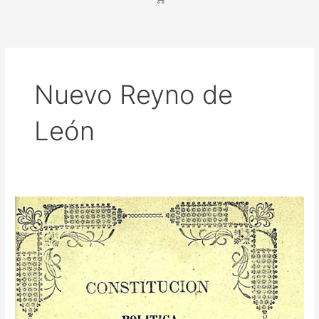
Nuevo Reyno de
León
¡Feliz
cumpleaños
Nuevo
León!