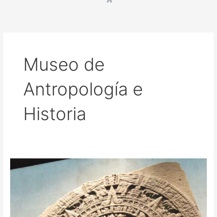
Museo de
Antropología e
Historia
Visita
a
Museo
Nacional
de
Antropología.