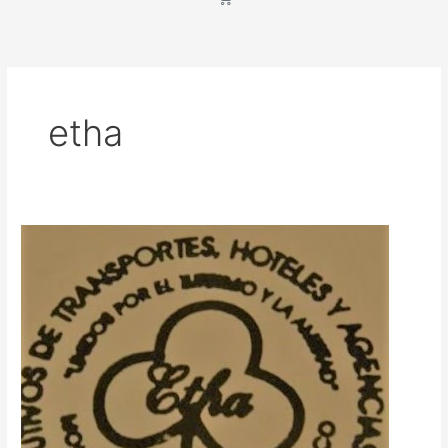
etha
Presentación
para
Etha