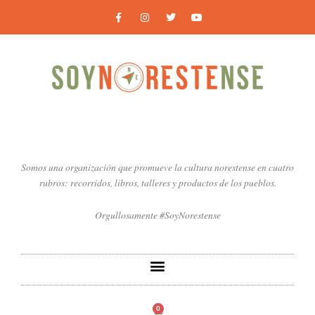
Ir
F
I
T
Y
a
n
w
o
al
c
s
i
u
contenido
e
t
t
t
b
a
t
u
o
g
e
b
o
r
r
e
k
a
-
m
f
Somos una organización que promueve la cultura norestense en cuatro
rubros: recorridos, libros, talleres y productos de los pueblos.
Orgullosamente #SoyNorestense
0
Carrito