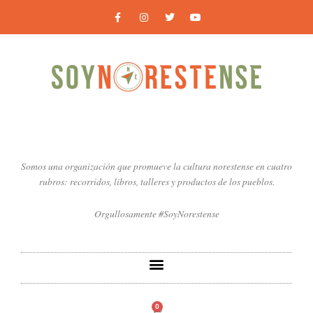
Ir
F
I
T
Y
a
n
w
o
al
c
s
i
u
contenido
e
t
t
t
b
a
t
u
o
g
e
b
o
r
r
e
k
a
-
m
f
Somos una organización que promueve la cultura norestense en cuatro
rubros: recorridos, libros, talleres y productos de los pueblos.
Orgullosamente #SoyNorestense
0
Carrito