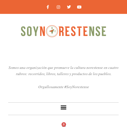
Ir
F
I
T
Y
a
n
w
o
al
c
s
i
u
contenido
e
t
t
t
b
a
t
u
o
g
e
b
o
r
r
e
k
a
-
m
f
Somos una organización que promueve la cultura norestense en cuatro
rubros: recorridos, libros, talleres y productos de los pueblos.
Orgullosamente #SoyNorestense
0
Carrito