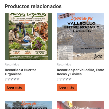
Productos relacionados
Recorridos
Recorridos
Recorrido a Huertos
Recorrido por Vallecillo, Entre
Orgánicos
Rocas y Fósiles
Valorado
Valorado
con
con
Leer más
Leer más
0
0
de
de
5
5