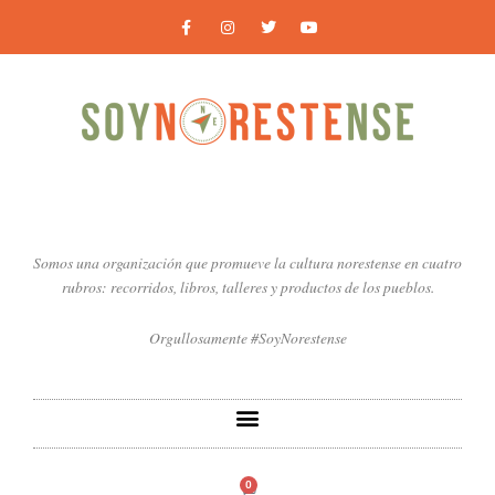
Ir
F
I
T
Y
a
n
w
o
al
c
s
i
u
contenido
e
t
t
t
b
a
t
u
o
g
e
b
o
r
r
e
k
a
-
m
f
Somos una organización que promueve la cultura norestense en cuatro
rubros: recorridos, libros, talleres y productos de los pueblos.
Orgullosamente #SoyNorestense
0
Carrito