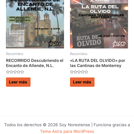
Recorridos
Recorridos
RECORRIDO Descubriendo el
«LA RUTA DEL OLVIDO» por
Encanto de Allende, N.L.
las Cantinas de Monterrey
Valorado
Valorado
con
con
Leer más
Leer más
0
0
de
de
5
5
Todos los derechos © 2026 Soy Norestense | Funciona gracias a
Tema Astra para WordPress