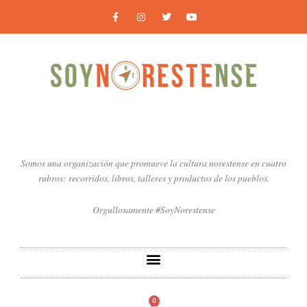
Ir
F
I
T
Y
a
n
w
o
al
c
s
i
u
contenido
e
t
t
t
b
a
t
u
o
g
e
b
o
r
r
e
k
a
-
m
f
Somos una organización que promueve la cultura norestense en cuatro
rubros: recorridos, libros, talleres y productos de los pueblos.
Orgullosamente #SoyNorestense
0
Carrito