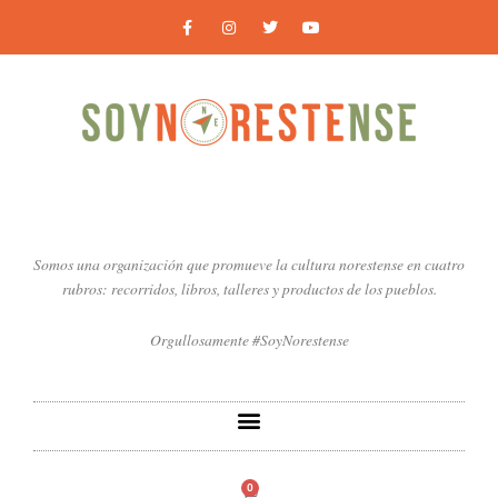
Ir
F
I
T
Y
a
n
w
o
al
c
s
i
u
contenido
e
t
t
t
b
a
t
u
o
g
e
b
o
r
r
e
k
a
-
m
f
Somos una organización que promueve la cultura norestense en cuatro
rubros: recorridos, libros, talleres y productos de los pueblos.
Orgullosamente #SoyNorestense
0
Carrito