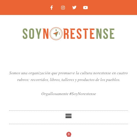
Ir
F
I
T
Y
a
n
w
o
al
c
s
i
u
contenido
e
t
t
t
b
a
t
u
o
g
e
b
o
r
r
e
k
a
-
m
f
Somos una organización que promueve la cultura norestense en cuatro
rubros: recorridos, libros, talleres y productos de los pueblos.
Orgullosamente #SoyNorestense
0
Carrito