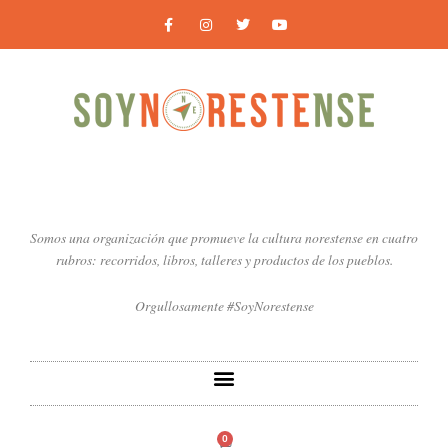
Ir
F
I
T
Y
a
n
w
o
al
c
s
i
u
contenido
e
t
t
t
b
a
t
u
o
g
e
b
o
r
r
e
k
a
-
m
f
Somos una organización que promueve la cultura norestense en cuatro
rubros: recorridos, libros, talleres y productos de los pueblos.
Orgullosamente #SoyNorestense
0
Carrito