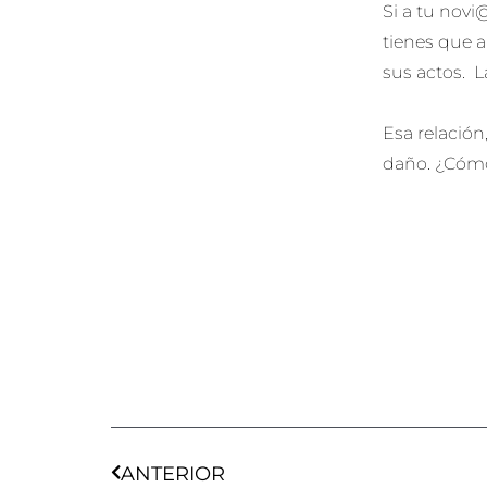
Si a tu novi
tienes que a
sus actos. L
Esa relació
daño. ¿Cómo
Ant
ANTERIOR