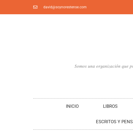
Ir
david@soynorestense.com
al
contenido
Somos una organización que pro
INICIO
LIBROS
ESCRITOS Y PEN