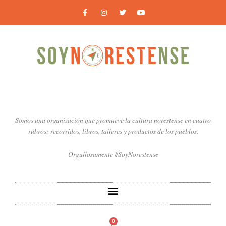
Ir
F
I
T
Y
a
n
w
o
al
c
s
i
u
contenido
e
t
t
t
b
a
t
u
o
g
e
b
o
r
r
e
k
a
-
m
f
Somos una organización que promueve la cultura norestense en cuatro
rubros: recorridos, libros, talleres y productos de los pueblos.
Orgullosamente #SoyNorestense
0
Carrito