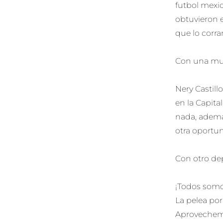
futbol mexi
obtuvieron e
que lo corr
Con una mue
Nery Castill
en la Capita
nada, ademá
otra oportu
Con otro de
¡Todos somo
La pelea por
Aprovechemos