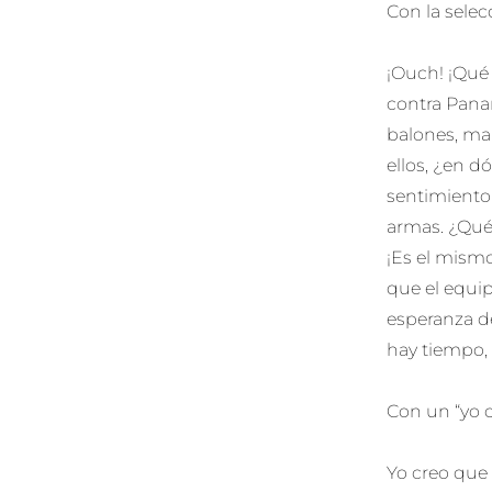
Con la sele
¡Ouch! ¡Qué
contra Pana
balones, mal
ellos, ¿en d
sentimiento 
armas. ¿Qué
¡Es el mism
que el equi
esperanza d
hay tiempo, 
Con un “yo 
Yo creo que