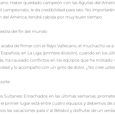
cano. Haber quedado campeón con las Águilas del Ameri
l campeonato, le da credibilidad para rato. No importarán
an del América, tendrá cabida por muy buen tiempo.
stra del fin del mundo
o acaba de firmar con el Rayo Vallecano, el muchacho va a
l Española, en La Liga (primera división), cuando en los ú
s, ha causado conflictos en los equipos que ha militado
nidad y lo acompaño con un grito de dolor, ¿No cree uste
porte
s Sultanes! Enrachados en las últimas semanas, prometen
 el primer lugar está entre cuatro equipos y debemos de a
 las vacaciones para ir al Béisbol y disfrutar de un verda