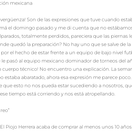
cción mexicana
 vergüenza! Son de las expresiones que tuve cuando esta
má el domingo pasado y me di cuenta que no estábamos
parados, totalmente perdidos, pareciera que las piernas 
ónde quedó la preparación? No hay uno que se salve de la cr
por el hecho de estar frente a un equipo de bajo nivel futb
 le pasó al equipo mexicano dominador de torneos del a
o cuerpo técnico! No encuentro una explicación. La se
po estaba abaratado, ahora esa expresión me parece poco
e que esto no nos pueda estar sucediendo a nosotros, que
ese tiempo está corriendo y nos está atropellando.
creo”
 El Piojo Herrera acaba de comprar al menos unos 10 año