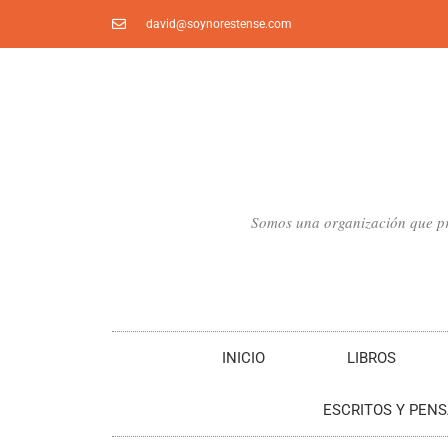
Ir
david@soynorestense.com
al
contenido
Somos una organización que pro
INICIO
LIBROS
ESCRITOS Y PEN