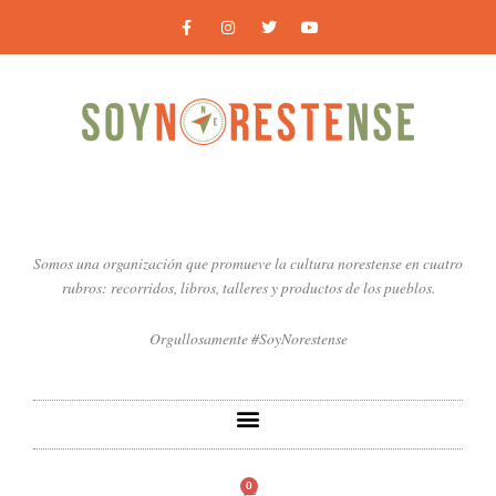
Ir
F
I
T
Y
a
n
w
o
al
c
s
i
u
contenido
e
t
t
t
b
a
t
u
o
g
e
b
o
r
r
e
k
a
-
m
f
Somos una organización que promueve la cultura norestense en cuatro
rubros: recorridos, libros, talleres y productos de los pueblos.
Orgullosamente #SoyNorestense
0
Carrito