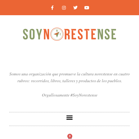
Ir
F
I
T
Y
a
n
w
o
al
c
s
i
u
contenido
e
t
t
t
b
a
t
u
o
g
e
b
o
r
r
e
k
a
-
m
f
Somos una organización que promueve la cultura norestense en cuatro
rubros: recorridos, libros, talleres y productos de los pueblos.
Orgullosamente #SoyNorestense
0
Carrito