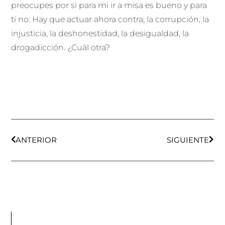
preocupes por si para mi ir a misa es bueno y para
ti no. Hay que actuar ahora contra; la corrupción, la
injusticia, la deshonestidad, la desigualdad, la
drogadicción. ¿Cuál otra?
Ant
Sigu
ANTERIOR
SIGUIENTE