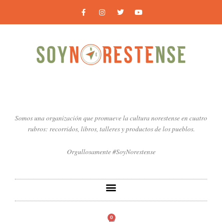
Ir
F
I
T
Y
a
n
w
o
al
c
s
i
u
contenido
e
t
t
t
b
a
t
u
o
g
e
b
o
r
r
e
k
a
-
m
f
Somos una organización que promueve la cultura norestense en cuatro
rubros: recorridos, libros, talleres y productos de los pueblos.
Orgullosamente #SoyNorestense
0
Carrito