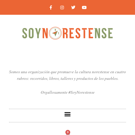
Ir
F
I
T
Y
a
n
w
o
al
c
s
i
u
contenido
e
t
t
t
b
a
t
u
o
g
e
b
o
r
r
e
k
a
-
m
f
Somos una organización que promueve la cultura norestense en cuatro
rubros: recorridos, libros, talleres y productos de los pueblos.
Orgullosamente #SoyNorestense
0
Carrito