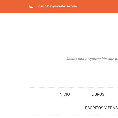
Ir
david@soynorestense.com
al
contenido
Somos una organización que pro
INICIO
LIBROS
ESCRITOS Y PEN