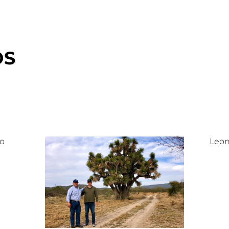
OS
lo
Leon