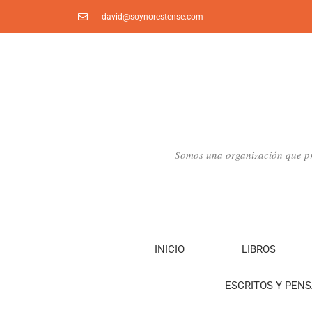
Ir
david@soynorestense.com
al
contenido
Somos una organización que pro
INICIO
LIBROS
ESCRITOS Y PEN