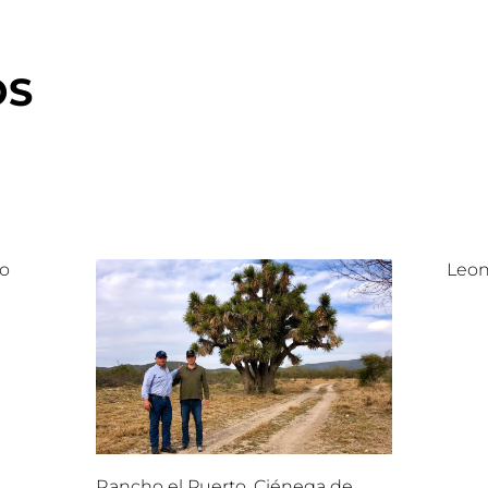
OS
lo
Leon
Rancho el Puerto, Ciénega de