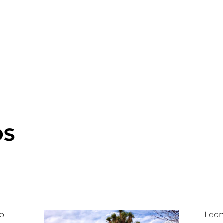
OS
lo
Leon