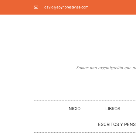
Ir
david@soynorestense.com
al
contenido
Somos una organización que pro
INICIO
LIBROS
ESCRITOS Y PEN