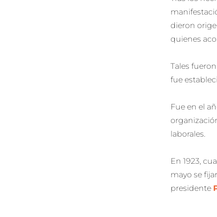
manifestació
dieron orige
quienes acor
Tales fueron
fue estable
Fue en el añ
organización
laborales.
En 1923, c
mayo se fija
presidente