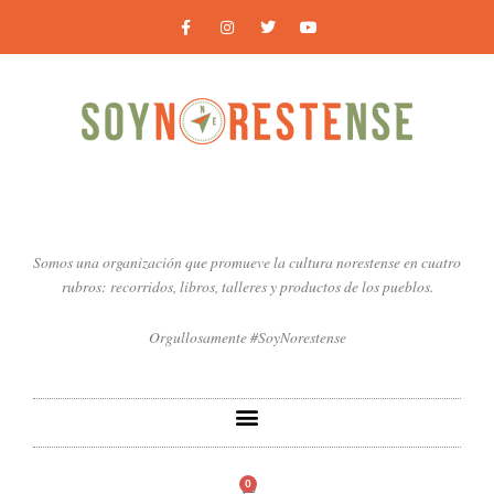
Ir
F
I
T
Y
a
n
w
o
al
c
s
i
u
contenido
e
t
t
t
b
a
t
u
o
g
e
b
o
r
r
e
k
a
-
m
f
Somos una organización que promueve la cultura norestense en cuatro
rubros: recorridos, libros, talleres y productos de los pueblos.
Orgullosamente #SoyNorestense
0
Carrito