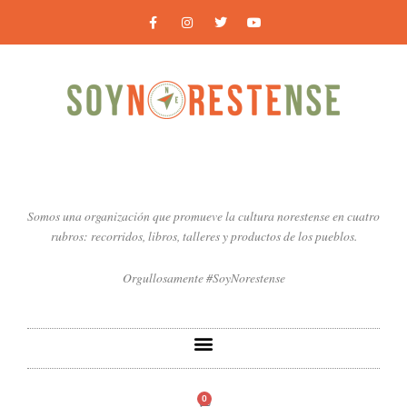
Ir
F
I
T
Y
a
n
w
o
al
c
s
i
u
contenido
e
t
t
t
b
a
t
u
o
g
e
b
o
r
r
e
k
a
-
m
f
Somos una organización que promueve la cultura norestense en cuatro
rubros: recorridos, libros, talleres y productos de los pueblos.
Orgullosamente #SoyNorestense
0
Carrito