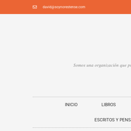
Ir
david@soynorestense.com
al
contenido
Somos una organización que pro
INICIO
LIBROS
ESCRITOS Y PEN