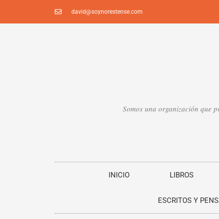
Ir
david@soynorestense.com
al
contenido
Somos una organización que pro
INICIO
LIBROS
ESCRITOS Y PEN