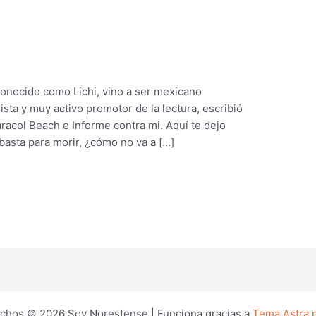
n
conocido como Lichi, vino a ser mexicano
sta y muy activo promotor de la lectura, escribió
aracol Beach e Informe contra mi. Aquí te dejo
basta para morir, ¿cómo no va a […]
chos © 2026 Soy Norestense | Funciona gracias a
Tema Astra 