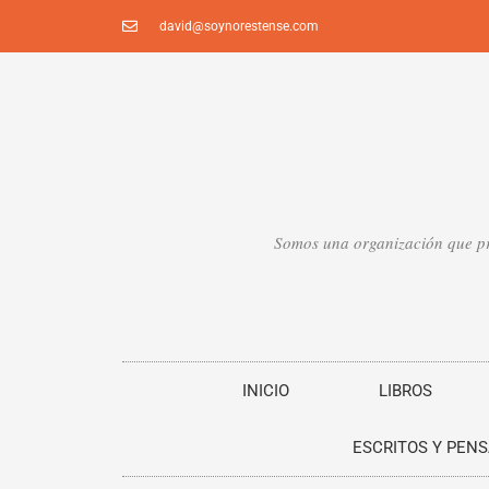
Ir
david@soynorestense.com
al
contenido
Somos una organización que pro
INICIO
LIBROS
ESCRITOS Y PEN