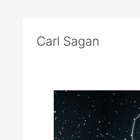
Carl Sagan
Del
cientifico
Carl
Sagan