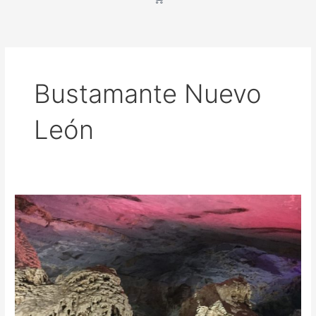
Bustamante Nuevo
León
Concierto
en
las
grutas