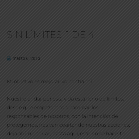
SIN LÍMITES, 1 DE 4
marzo 6, 2013
Mi objetivo es mejorar, yo contra mí.
Nuestro andar por esta vida está lleno de límites,
desde que empezamos a caminar, los
responsables de nosotros, con la intención de
protegernos, nos van coartando nuestras acciones:
deja ahí, no corras, hasta aquí, esto no se hace, te