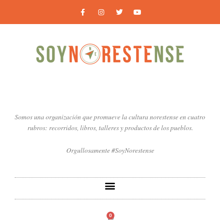
Ir
F
I
T
Y
a
n
w
o
al
c
s
i
u
contenido
e
t
t
t
b
a
t
u
o
g
e
b
o
r
r
e
k
a
-
m
f
Somos una organización que promueve la cultura norestense en cuatro
rubros: recorridos, libros, talleres y productos de los pueblos.
Orgullosamente #SoyNorestense
0
Carrito