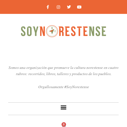
Ir
F
I
T
Y
a
n
w
o
al
c
s
i
u
contenido
e
t
t
t
b
a
t
u
o
g
e
b
o
r
r
e
k
a
-
m
f
Somos una organización que promueve la cultura norestense en cuatro
rubros: recorridos, libros, talleres y productos de los pueblos.
Orgullosamente #SoyNorestense
0
Carrito